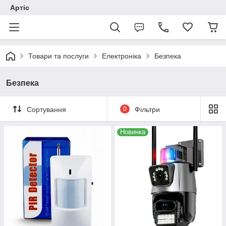
Артіс
Товари та послуги
Електроніка
Безпека
Безпека
Сортування
0
Фільтри
Новинка