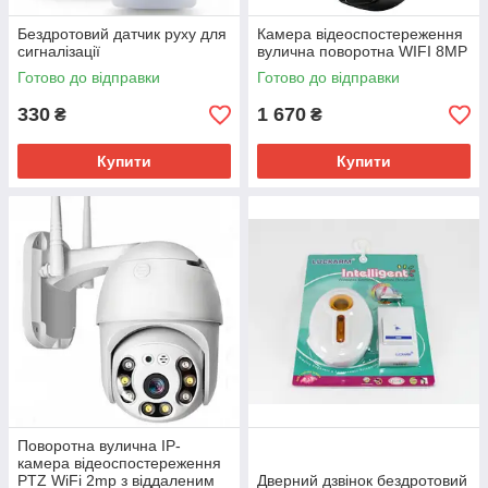
Бездротовий датчик руху для
Камера відеоспостереження
сигналізації
вулична поворотна WIFI 8MP
Готово до відправки
Готово до відправки
330
1 670
₴
₴
Купити
Купити
Поворотна вулична IP-
камера відеоспостереження
PTZ WiFi 2mp з віддаленим
Дверний дзвінок бездротовий