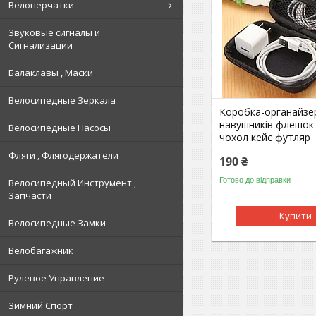
Велоперчатки
Звуковые сигналы и
Сигнализации
Балаклавы , Маски
Велосипедные Зеркала
Коробка-органайзе
навушників флешок
Велосипедные Насосы
чохол кейс футляр
Фляги , Флягодержатели
190 ₴
Готово до відправки
Велосипедный Инструмент ,
Запчасти
Купити
Велосипедные Замки
Велобагажник
Рулевое Управление
Зимний Спорт