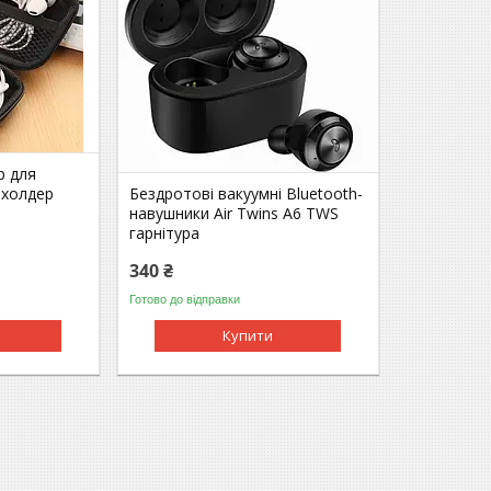
р для
 холдер
Бездротові вакуумні Bluetooth-
навушники Air Twins A6 TWS
гарнітура
340 ₴
Готово до відправки
Купити