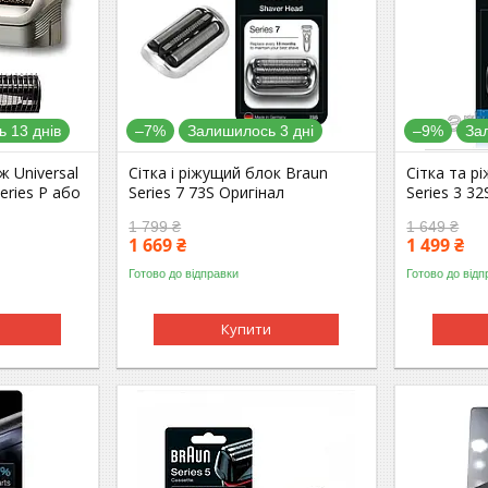
 13 днів
–7%
Залишилось 3 дні
–9%
За
іж Universal
Сітка і ріжущий блок Braun
Сітка та р
eries P або
Series 7 73S Оригінал
Series 3 32
1 799 ₴
1 649 ₴
1 669 ₴
1 499 ₴
Готово до відправки
Готово до відп
Купити