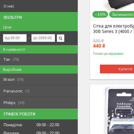
О нас
–15%
Залишилось
ФІЛЬТРИ
Сітка для електроб
Ціна
30B Series 3 (4000 /
520 ₴
440 ₴
В наявності
Готово до відправки
Так
76
Купити
Виробник
Braun
59
Panasonic
1
Philips
30
ГРАФІК РОБОТИ
Понеділок
09:00
22:00
Вівторок
09:00
22:00