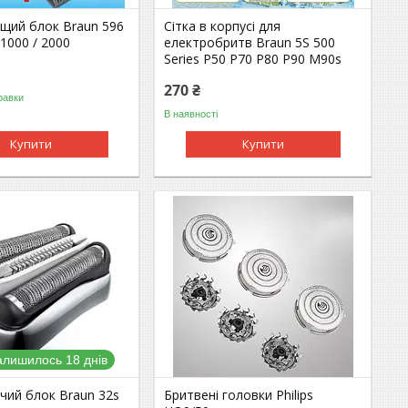
жущий блок Braun 596
Сітка в корпусі для
 1000 / 2000
електробритв Braun 5S 500
Series P50 P70 P80 P90 M90s
270 ₴
равки
В наявності
Купити
Купити
алишилось 18 днів
жучий блок Braun 32s
Бритвені головки Philips