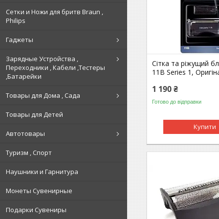
Сетки и Ножи для бритв Braun ,
Philips
Гаджеты
Зарядные Устройства ,
Сітка та ріжущий б
Переходники , Кабели ,Тестеры
11B Series 1, Оригін
,Батарейки
1 190 ₴
Товары для Дома , Сада
Готово до відправки
Товары для Детей
Купити
Автотовары
Туризм , Спорт
Наушники и Гарнитура
Монеты Сувенирные
Подарки Сувениры