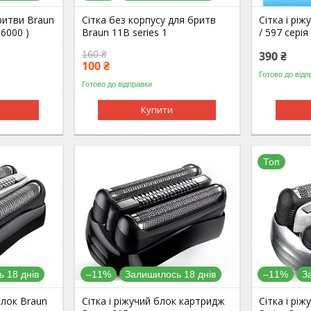
ритви Braun
Сітка без корпусу для бритв
Сітка і рі
 6000 )
Braun 11B series 1
/ 597 серія
160 ₴
390 ₴
100 ₴
Готово до відп
Готово до відправки
Купити
Топ
 18 днів
–11%
Залишилось 18 днів
–11%
З
блок Braun
Сітка і ріжучий блок картридж
Сітка і рі