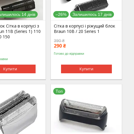
алишилось 14 днів
–26%
Залишилось 17 днів
ок Сітка в корпусі з
Сітка в корпусі і ріжущий блок
n 11B (Series 1) 110
Braun 10B / 20 Series 1
0 150
390 ₴
290 ₴
Готово до відправки
равки
Купити
Купити
Топ