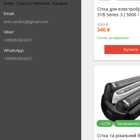
Киев . Одесса, Черкаси, Україна
Сітка для електроб
31B Series 3 ( 5000 /
artis.andrej@gmail.com
420 ₴
340 ₴
Готово до відправки
+380950929337
Купити
+380950929337
–11%
Залишилось
Сітка та різальний 