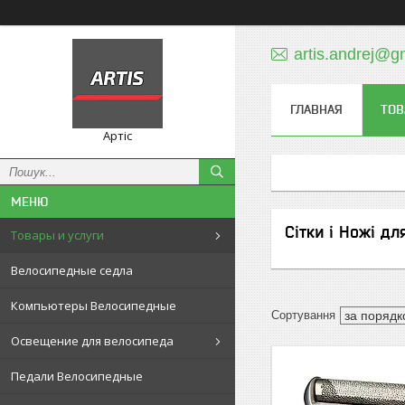
artis.andrej@g
ГЛАВНАЯ
ТОВ
Артіс
Сітки і Ножі дл
Товары и услуги
Велосипедные седла
Компьютеры Велосипедные
Освещение для велосипеда
Педали Велосипедные