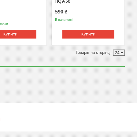
HQ9/50
590 ₴
В наявності
равки
Купити
Купити
і