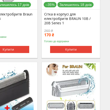
алишилось 17 днів
–35%
Залишилось 18 днів
електробритв Braun
Сітка в корпусі для
5
електробритв BRAUN 10B /
20В Series 1
260 ₴
170 ₴
равки
Готово до відправки
Купити
Купити