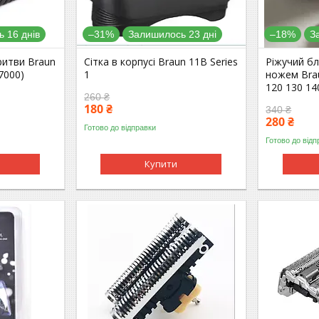
 16 днів
–31%
Залишилось 23 дні
–18%
З
ритви Braun
Сітка в корпусі Braun 11B Series
Ріжучий бл
 7000)
1
ножем Brau
120 130 14
260 ₴
180 ₴
340 ₴
280 ₴
Готово до відправки
Готово до відп
Купити