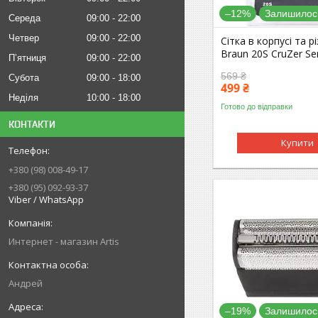
–12%
Залишилось
Середа
09:00
22:00
Четвер
09:00
22:00
Сітка в корпусі та р
Braun 20S CruZer Se
Пʼятниця
09:00
22:00
569 ₴
Субота
09:00
18:00
499 ₴
Неділя
10:00
18:00
Готово до відправки
КОНТАКТИ
Купити
+380 (98) 008-49-17
+380 (95) 092-93-37
Viber / WhatsApp
Интернет - магазин Artis
Андрей
–19%
Залишилось