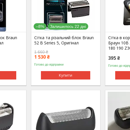
–8%
Залишилось 22 дні
лок Braun
Сітка та різальний блок Braun
Сітка в кор
ал
52 В Series 5, Оригінал
Браун 10B /
180 190 Z3
1 660 ₴
1 530 ₴
395 ₴
Готово до відправки
Готово до відп
Купити