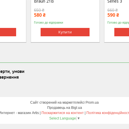
Braun 21B
Series 3
650 ₴
660 ₴
580 ₴
590 ₴
Готово до відправки
Готово до відп
Купити
ферти, умови
овернення
Сайт створений на маркетплейсі
Prom.ua
Продавець на Bigl.ua
Интернет - магазин Artis |
Поскаржитися на контент
|
Політика конфіденційност
Select Language
▼