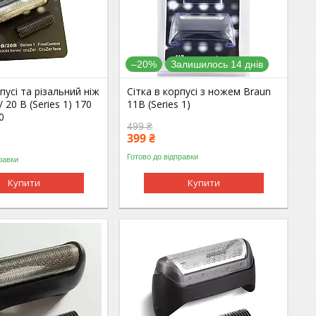
–20%
Залишилось 14 днів
пусі та різальний ніж
Сітка в корпусі з ножем Braun
 20 В (Series 1) 170
11B (Series 1)
0
499 ₴
399 ₴
Готово до відправки
равки
Купити
Купити