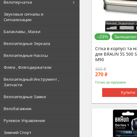
Велоперчатки
Звуковые сигналы и
Сигнализации
Балаклавы , Маски
–23%
Залишилось
Велосипедные Зеркала
Сітка в корпусі та н
для BRAUN 5S 500 S
Велосипедные Насосы
M90
Фляги , Флягодержатели
350 ₴
270 ₴
Велосипедный Инструмент ,
Готово до відправки
Запчасти
Купити
Велосипедные Замки
Велобагажник
Рулевое Управление
Зимний Спорт