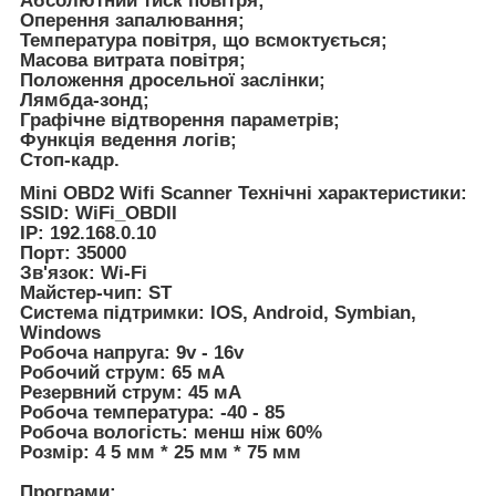
Абсолютний тиск повітря;
Оперення запалювання;
Температура повітря, що всмоктується;
Масова витрата повітря;
Положення дросельної заслінки;
Лямбда-зонд;
Графічне відтворення параметрів;
Функція ведення логів;
Стоп-кадр.
Mini OBD2 Wifi Scanner Технічні характеристики:
SSID: WiFi_OBDII
IP: 192.168.0.10
Порт: 35000
Зв'язок: Wi-Fi
Майстер-чип: ST
Система підтримки: IOS, Android, Symbian,
Windows
Робоча напруга: 9v - 16v
Робочий струм: 65 мА
Резервний струм: 45 мА
Робоча температура: -40 - 85
Робоча вологість: менш ніж 60%
Розмір: 4 5 мм * 25 мм * 75 мм
Програми: