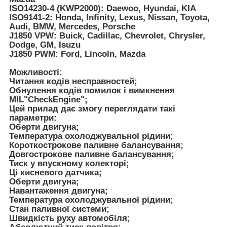
ISO14230-4 (KWP2000): Daewoo, Hyundai, KIA
ISO9141-2: Honda, Infinity, Lexus, Nissan, Toyota,
Audi, BMW, Mercedes, Porsche
J1850 VPW: Buick, Cadillac, Chevrolet, Chrysler,
Dodge, GM, Isuzu
J1850 PWM: Ford, Lincoln, Mazda
Можливості:
Читання кодів несправностей;
Обнулення кодів помилок і вимкнення
MIL"CheckEngine";
Цей прилад дає змогу переглядати такі
параметри:
Оберти двигуна;
Температура охолоджувальної рідини;
Короткострокове паливне балансування;
Довгострокове паливне балансування;
Тиск у впускному колекторі;
Ці кисневого датчика;
Оберти двигуна;
Навантаження двигуна;
Температура охолоджувальної рідини;
Стан паливної системи;
Швидкість руху автомобіля;