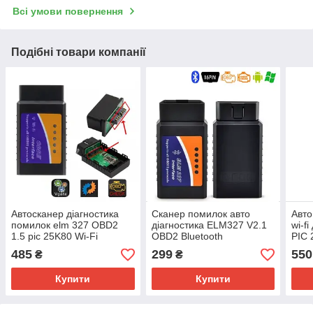
Всі умови повернення
Подібні товари компанії
Автосканер діагностика
Сканер помилок авто
Авто
помилок elm 327 OBD2
діагностика ELM327 V2.1
wi-f
1.5 pic 25K80 Wi-Fi
OBD2 Bluetooth
PIC 
485
299
550
₴
₴
Купити
Купити