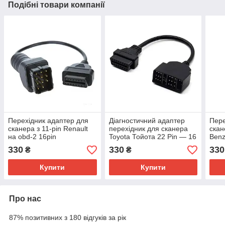
Подібні товари компанії
Перехідник адаптер для
Діагностичний адаптер
Пере
сканера з 11-pin Renault
перехідник для сканера
скан
на obd-2 16pin
Toyota Тойота 22 Pin — 16
Benz
pin OBD 2 ELM327
330
330
330
₴
₴
Купити
Купити
Про нас
87% позитивних з 180 відгуків за рік