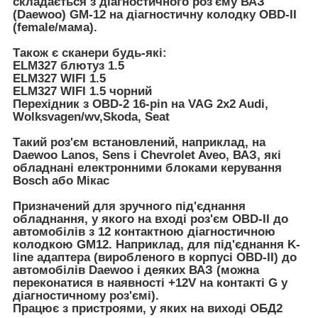
складається з діагностичного роз'єму ВАЗ
(Daewoo) GM-12 на діагностичну колодку OBD-II
(female/мама).
Також є сканери будь-які:
ELM327 блютуз 1.5
ELM327 WIFI 1.5
ELM327 WIFI 1.5 чорний
Перехідник з OBD-2 16-pin на VAG 2x2 Audi,
Wolksvagen/wv,Skoda, Seat
Такий роз'єм встановлений, наприклад, на
Daewoo Lanos, Sens і Chevrolet Aveo, ВАЗ, які
обладнані електронними блоками керування
Bosch або Мікас
Призначений для зручного під'єднання
обладнання, у якого на вході роз'єм OBD-II до
автомобілів з 12 контактною діагностичною
колодкою GM12. Наприклад, для під'єднання K-
line адаптера (виробленого в корпусі OBD-II) до
автомобілів Daewoo і деяких ВАЗ (можна
переконатися в наявності +12V на контакті G у
діагностичному роз'ємі).
Працює з пристроями, у яких на виході ОБД2