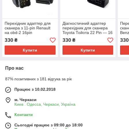
Перехідник адаптер для
Діагностичний адаптер
Пере
сканера з 11-pin Renault
перехідник для сканера
скан
на obd-2 16pin
Toyota Тойота 22 Pin — 16
Benz
pin OBD 2 ELM327
330
330
330
₴
₴
Купити
Купити
Про нас
87% позитивних з 181 відгука за рік
Працює з 10.02.2018
м. Черкаси
Киев . Одесса, Черкаси, Україна
Контакти
Сьогодні працює з 09:00 до 18:00