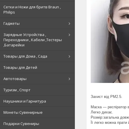
Сетки и Ножи для бритв Braun ,
Philips
Гаджеты
Зарядные Устройства ,
Переходники , Кабели ,Тестеры
,Батарейки
Товары для Дома , Сада
Товары для Детей
Автотовары
Туризм , Спорт
Захист від РМ2.5.
Наушники и Гарнитура
Маска — респіратор ві
Монеты Сувенирные
Легко дихає.
Розмір:загальна дов
Її легко можна прати
Подарки Сувениры