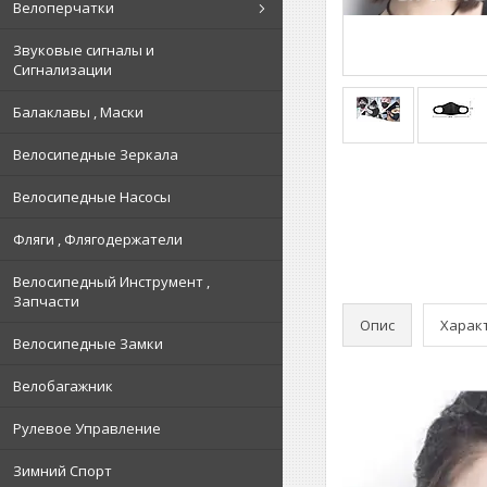
Велоперчатки
Звуковые сигналы и
Сигнализации
Балаклавы , Маски
Велосипедные Зеркала
Велосипедные Насосы
Фляги , Флягодержатели
Велосипедный Инструмент ,
Запчасти
Опис
Харак
Велосипедные Замки
Велобагажник
Рулевое Управление
Зимний Спорт