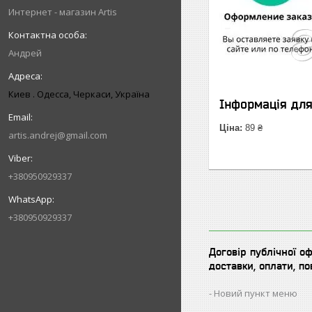
Интернет - магазин Artis
Андрей
Киев . Одесса, Черкаси, Україна
Інформація дл
Ціна:
89 ₴
artis.andrej@gmail.com
+380950929337
+380950929337
Договір публічної о
доставки, оплати, п
Новий пункт меню