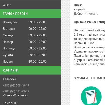
О нас
Цвет:
-чорний
ГРАФІК РОБОТИ
Добре тягнеться.
Що таке РМ2.5 і зві
Понеділок
09:00
22:00
Вівторок
09:00
22:00
Це повітряний забрудн
2,5 мкм. Інші позначен
Середа
09:00
22:00
тонкодисперсний пил
Четвер
09:00
22:00
Первинні РМ2.5
Викидаються в повітр
Пʼятниця
09:00
22:00
з'єднання важких мета
Субота
09:00
18:00
Пара слів про частинк
внутрішнього згорянн
Неділя
10:00
18:00
начинкою» зі шкідливо
КОНТАКТИ
ЗРУЧАТИ ІНШІ МАС
+380 (98) 008-49-17
+380 (95) 092-93-37
Viber / WhatsApp