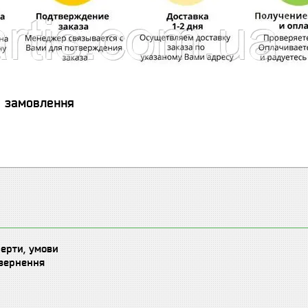
я замовлення
ферти, умови
овернення