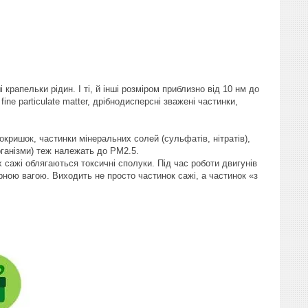
крапельки рідин. І ті, й інші розміром приблизно від 10 нм до
 fine particulate matter, дрібнодисперсні зважені частинки,
кришок, частинки мінеральних солей (сульфатів, нітратів),
рганізми) теж належать до РМ2.5.
х сажі облягаються токсичні сполуки. Під час роботи двигунів
рною вагою. Виходить не просто частинок сажі, а частинок «з