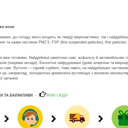
дки вони
ювач, до складу якого входять як тверді мікрочастинки, так і найдрібніші 
ня та назви частинок РМ2.5: FSP (fine suspended particles), fine particles,
.
я вже готовими. Найдрібніші шматочки сажі, асфальту й автомобільних по
лів (зокрема оксиди). Біологічні забруднювачі (деякі алергени та мікроо
и сажі. Вугілля — гарний сорбент, тому навіть на найдрібніших частинка
я це, наприклад, поліциклічні ароматичні вуглеводні з великою молекуля
ї органіки.
КИ ТА БАЛАКЛАВИ
-
ЖМИ СЮДА