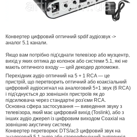
Конвертер цифровий оптичний spdif аудіозвук ->
аналог 5.1 канали.
Якщо вам потрібно під'єднати телевізор або музцентр,
вихід у яких оптика до колонок або системи 5.1, які не
мають оптичного входу — цей декодер допоможе.
Перехідник аудіо оптичний на 5 + 1 RCA — це
пристрій, що перетворить оптичний або коаксіальний
цифровий аудіосигнал на аналоговий 5+1 звук (6 RCA)
і під'єднується до зовнішніх пристроїв як до
підсилювача через стандартні роз'єми RCA.
Основна сфера застосування — виведення звуку з
телевізора, який має цифровий вихід (Toslink), або з
інших аудіо джерел із цифровим виходом Coaxial на
зовнішню акустичну систему.
Конвертер перетворює DTS/ac3 цифровий звук на
аналоговий 5.1 аудіо або стереофонічний аудіовихід.