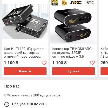
Цап HI-FI 192 кГц цифро-
Конвертер ТВ HDMI ARC
Кабе
аналоговий конвертер
на акустику SPDIF
+нік
оптичний перетворювач
оптичне гніздо + 3,5
/ 2 м
TOSLINK
1 100
1 100
260
₴
₴
Купити
Купити
Про нас
87% позитивних з 180 відгуків за рік
Працює з 10.02.2018