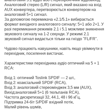
Аналоговий стерео (L/R) сигнал, який вказано на вхід
AUX конвертера, перетворюється конвертером на
аналоговий 5+1 сигнал.
За допомогою перемикача «2.1/5.1» вибирається
формат вихідного аналогового сигналу: 5+1 або 2+1. У
разі перемикання режимів 2.1 і 5.1 можливе зникнення
звукового сигналу на 1-2 секунди. У режимі 2.1
звуковий сигнал видається тільки на гніздо "FL/FR".
Чудово працюють навушники, навіть якщо увімкнути в
перехідник, посилення вистачає.
Характеристики перехідника аудіо оптичний на 5 + 1
RCA:
Вхід 1: оптичний Toslink SPDIF — 2 шт.,
Вхід 2: коаксіальний SPDIF (RCA),
Вхід 3: аналоговий стереомінджек 3,5 мм (AUX),
Вихід:аналоговий 5+1 (6 тюльпанів RCA),
Частота дискретизації 32, 44.1, 48 і 96 кГц,
Підтримка 24-біт S/PDIF вхідний потік,
Малий рівень шумів,