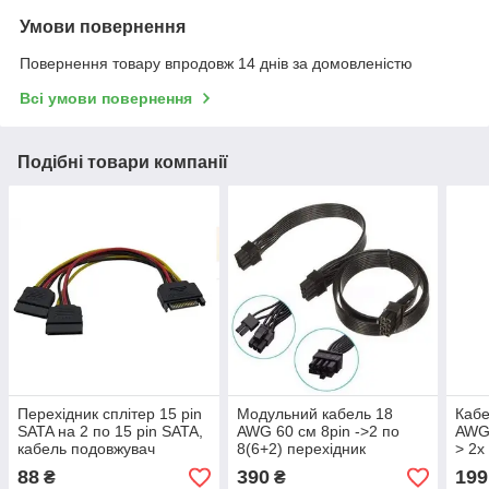
Умови повернення
Повернення товару впродовж 14 днів за домовленістю
Всі умови повернення
Подібні товари компанії
Перехідник сплітер 15 pin
Модульний кабель 18
Кабе
SATA на 2 по 15 pin SATA,
AWG 60 см 8pin ->2 по
AWG
кабель подовжувач
8(6+2) перехідник
> 2х
подовжувач
88
390
199
₴
₴