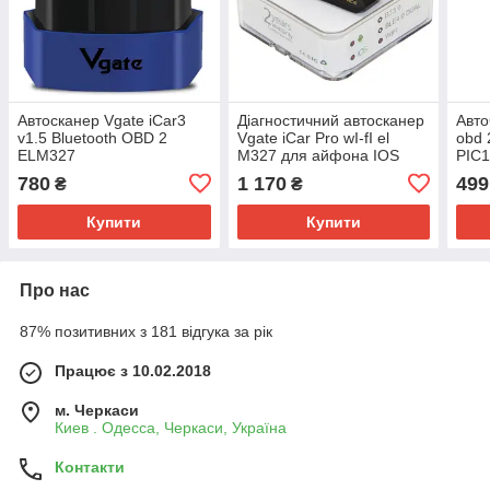
Aвтосканер Vgatе iCаr3
Діагностичний автосканер
Авто
v1.5 Bluetooth OBD 2
Vgate iCar Pro wI-fI el
obd 
ELM327
M327 для айфона ІOS
PIC1
780
1 170
499
₴
₴
Купити
Купити
Про нас
87% позитивних з 181 відгука за рік
Працює з 10.02.2018
м. Черкаси
Киев . Одесса, Черкаси, Україна
Контакти