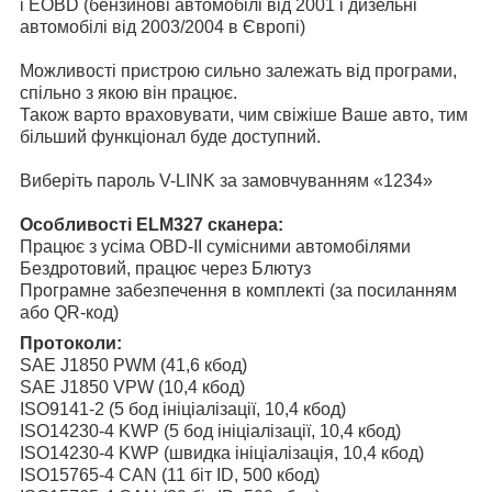
і EOBD (бензинові автомобілі від 2001 і дизельні
автомобілі від 2003/2004 в Європі)
Можливості пристрою сильно залежать від програми,
спільно з якою він працює.
Також варто враховувати, чим свіжіше Ваше авто, тим
більший функціонал буде доступний.
Виберіть пароль V-LINK за замовчуванням «1234»
Особливості ELM327 сканера:
Працює з усіма OBD-II сумісними автомобілями
Бездротовий, працює через Блютуз
Програмне забезпечення в комплекті (за посиланням
або QR-код)
Протоколи:
SAE J1850 PWM (41,6 кбод)
SAE J1850 VPW (10,4 кбод)
ISO9141-2 (5 бод ініціалізації, 10,4 кбод)
ISO14230-4 KWP (5 бод ініціалізації, 10,4 кбод)
ISO14230-4 KWP (швидка ініціалізація, 10,4 кбод)
ISO15765-4 CAN (11 біт ID, 500 кбод)