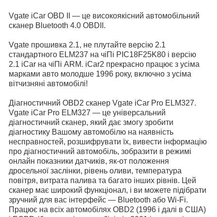
Vgate iCar OBD II — це високоякісний автомобільний
сканер Bluetooth 4.0 OBDII.
Vgate прошивка 2.1, не плутайте версію 2.1
стандартного ELM237 на чіПі PIC18F25K80 і версію
2.1 iCar на чіПі ARM. iCar2 прекрасно працює з усіма
марками авто молодше 1996 року, включно з усіма
вітчизняні автомобілі!
Діагностичний OBD2 сканер Vgate iCar Pro ELM327.
Vgate iCar Pro ELM327 — це універсальний
діагностичний сканер, який дає змогу зробити
діагностику Вашому автомобілю на наявність
несправностей, розшифрувати їх, вивести інформацію
про діагностичний автомобіль, зобразити в режимі
онлайн показники датчиків, як-от положення
дросельної заслінки, рівень оливи, температура
повітря, витрата палива та багато інших рівнів. Цей
сканер має широкий функціонал, і ви можете підібрати
зручний для вас інтерфейс — Bluetooth або Wi-Fi.
Працює на всіх автомобілях OBD2 (1996 і далі в США)