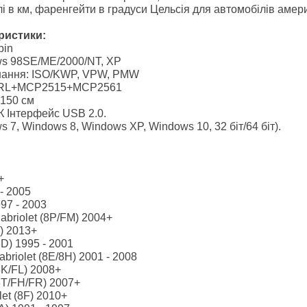
і в км, фаренгейти в градуси Цельсія для автомобілів амери
еристики:
pin
ws 98SE/ME/2000/NT, XP
днання: ISO/KWP, VPW, PMW
2RL+MCP2515+MCP2561
 150 см
 Інтерфейс USB 2.0.
 7, Windows 8, Windows XP, Windows 10, 32 біт/64 біт).
+
 - 2005
997 - 2003
abriolet (8P/FM) 2004+
) 2013+
D) 1995 - 2001
briolet (8E/8H) 2001 - 2008
8K/FL) 2008+
8T/FH/FR) 2007+
let (8F) 2010+