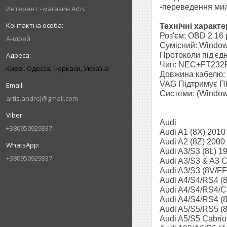
-переведення мил
Интернет - магазин Artis
Технічні характ
Роз'єм: OBD 2 16 
Андрей
Сумісний: Windo
Протоколи під'є
Чип: NEC+FT23
Киев . Одесса, Черкаси, Україна
Довжина кабелю:
VAG Підтримує ПК
Системи: (Windows
artis.andrej@gmail.com
Audi
+380950929337
Audi A1 (8X) 2010
Audi A2 (8Z) 2000
Audi A3/S3 (8L) 1
+380950929337
Audi A3/S3 & A3 C
Audi A3/S3 (8V/FF
Audi A4/S4/RS4 (8
Audi A4/S4/RS4/Ca
Audi A4/S4/RS4 (
Audi A5/S5/RS5 (
Audi A5/S5 Cabrio