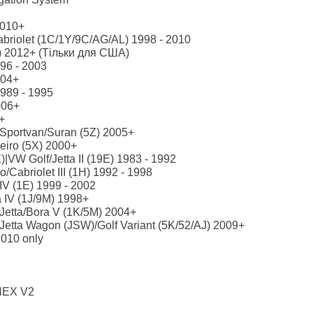
2010+
riolet (1C/1Y/9C/AG/AL) 1998 - 2010
) 2012+ (Тільки для США)
96 - 2003
004+
989 - 1995
006+
+
Sportvan/Suran (5Z) 2005+
eiro (5X) 2000+
)|VW Golf/Jetta II (19E) 1983 - 1992
o/Cabriolet III (1H) 1992 - 1998
IV (1E) 1999 - 2002
a IV (1J/9M) 1998+
/Jetta/Bora V (1K/5M) 2004+
/Jetta Wagon (JSW)/Golf Variant (5K/52/AJ) 2009+
2010 only
HEX V2