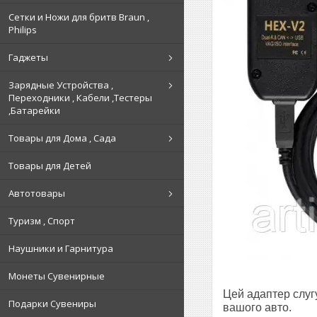
Сетки и Ножи для бритв Braun ,
Philips
Гаджеты
Зарядные Устройства ,
Переходники , Кабели ,Тестеры
,Батарейки
Товары для Дома , Сада
Товары для Детей
Автотовары
Туризм , Спорт
Наушники и Гарнитура
Монеты Сувенирные
Цей адаптер слугу
Подарки Сувениры
вашого авто.