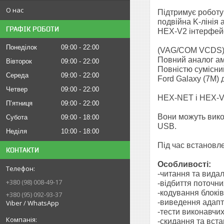
О нас
Підтримує роботу 
подвійна K-лінія
ГРАФІК РОБОТИ
HEX-V2 інтерфейс
Понеділок
09:00
22:00
(VAG/COM VCDS) 
Повний аналог а
Вівторок
09:00
22:00
Повністю сумісний
Середа
09:00
22:00
Ford Galaxy (7M) 
Четвер
09:00
22:00
HEX-NET і HEX-V2
Пʼятниця
09:00
22:00
Вони можуть вико
Субота
09:00
18:00
USB.
Неділя
10:00
18:00
Під час встановл
КОНТАКТИ
Особливості:
-читання та видал
+380 (98) 008-49-17
-відбиття поточни
-кодування блокі
+380 (95) 092-93-37
-виведення адапт
Viber / WhatsApp
-тести виконавчих
-скидання та вста