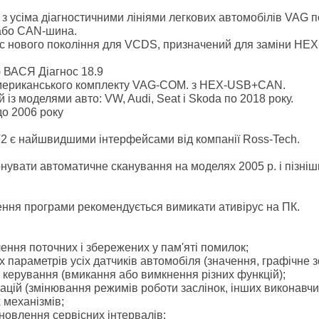
з усіма діагностичними лініями легкових автомобілів VAG поч
 або CAN-шина.
 нового покоління для VCDS, призначений для заміни HEX
ВАСЯ Діагнос 18.9
мериканського комплекту VAG-COM. з HEX-USB+CAN.
 із моделями авто: VW, Audi, Seat і Skoda по 2018 року.
до 2006 року
 є найшвидшими інтерфейсами від компанії Ross-Tech.
нувати автоматичне сканування на моделях 2005 р. і пізні
ення програми рекомендується вимикати ативірус на ПК.
ення поточних і збережених у пам'яті помилок;
х параметрів усіх датчиків автомобіля (значення, графічне 
в керування (вмикання або вимкнення різних функцій);
ацій (змінювання режимів роботи заслінок, інших виконавчих
 механізмів;
новлення сервісних інтервалів;