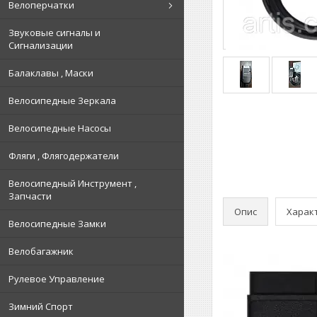
Велоперчатки
Звуковые сигналы и
Сигнализации
Балаклавы , Маски
Велосипедные Зеркала
Велосипедные Насосы
Фляги , Флягодержатели
Велосипедный Инструмент ,
Запчасти
Опис
Харак
Велосипедные Замки
Велобагажник
Рулевое Управление
Зимний Спорт