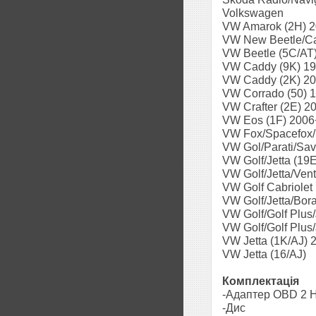
Volkswagen
VW Amarok (2H) 
VW New Beetle/Cab
VW Beetle (5C/AT
VW Caddy (9K) 19
VW Caddy (2K) 2
VW Corrado (50) 1
VW Crafter (2E) 2
VW Eos (1F) 2006
VW Fox/Spacefox/
VW Gol/Parati/Sav
VW Golf/Jetta (19E
VW Golf/Jetta/Vent
VW Golf Cabriolet 
VW Golf/Jetta/Bor
VW Golf/Golf Plus
VW Golf/Golf Plus
VW Jetta (1K/AJ) 
VW Jetta (16/AJ)
Комплектація
-Адаптер OBD 2 
-Дис