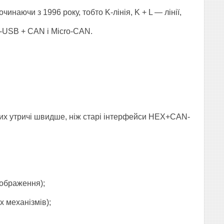
инаючи з 1996 року, тобто K-лінія, K + L — лінії,
-USB + CAN і Micro-CAN.
ших утричі швидше, ніж старі інтерфейси HEX+CAN-
зображення);
 механізмів);