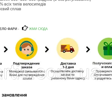
% всіх типів велосипедів
ієвий сплав
ВЕЛО ФАРИ
-
ЖМИ СЮДА
я замовлення