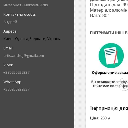
Интернет - магазин Artis
Підходить для: 99
Матеріал: алюмін
Вага: 80г
Андрей
ПІДТРИМАТИ ІНШІ 
Киев . Одесса, Черкаси, Україна
artis.andrej@gmail.com
+380950929337
+380950929337
Інформація дл
Ціна:
230 ₴