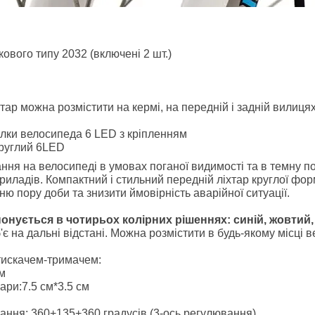
ового типу 2032 (включені 2 шт.)
ар можна розмістити на кермі, на передній і задній вилицях
илки велосипеда 6 LED з кріпленням
круглий 6LED
ня на велосипеді в умовах поганої видимості та в темну по
риладів. Компактний і стильний передній ліхтар круглої фо
рню пору доби та знизити ймовірність аварійної ситуації.
онується в чотирьох колірних рішеннях: синій, жовтий,
б'є на дальні відстані. Можна розмістити в будь-якому місці 
атискачем-тримачем:
см
ари:7.5 см*3.5 см
ання: 360+135+360 градусів (3-ось регулювання)