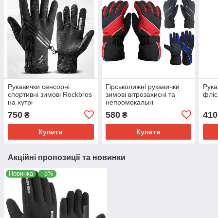
Рукавички сенсорні
Гірськолижні рукавички
Рука
спортивні зимові Rockbros
зимові вітрозахисні та
фліс
на хутрі
непромокальні
750
580
410
₴
₴
Купити
Купити
Акційні пропозиції та новинки
Новинка
–8%