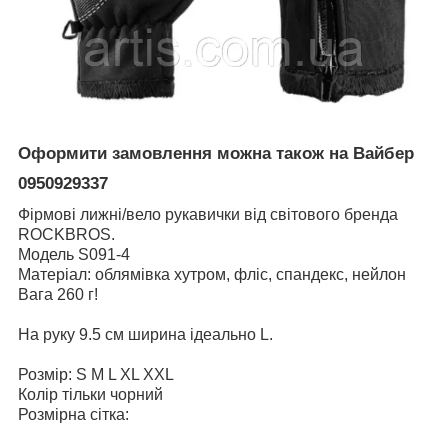
Оформити замовлення можна також на Вайбер
0950929337
Фірмові лижні/вело рукавички від світового бренда
ROCKBROS.
Модель S091-4
Матеріал: облямівка хутром, фліс, спандекс, нейлон
Вага 260 г!
На руку 9.5 см ширина ідеально L.
Розмір: S М L XL XXL
Колір тільки чорний
Розмірна сітка: