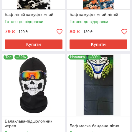
Баф літній камуфляжний
Баф камуфляжний літній
Готово до відправки
Готово до відправки
79
80
₴
₴
129 ₴
130 ₴
Купити
Купити
Топ
–32%
Новинка
–30%
Балаклава-підшоломник
череп
Баф маска бандана літня