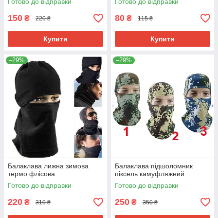
Готово до відправки
Готово до відправки
150
80
₴
₴
220 ₴
115 ₴
Купити
Купити
–29%
–29%
Балаклава лижна зимова
Балаклава підшоломник
термо флісова
піксель камуфляжний
Готово до відправки
Готово до відправки
220
250
₴
₴
310 ₴
350 ₴