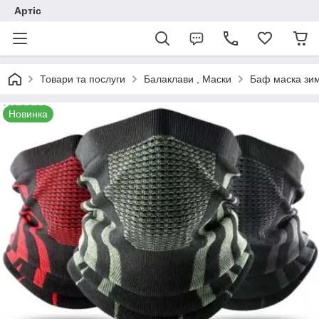
Артіс
Товари та послуги
Балаклави , Маски
Баф маска зим
Новинка