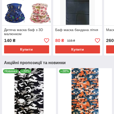
Дитяча маска баф з 3D
Баф маска бандана літня
Маск
малюнком
140
80
260
₴
₴
115 ₴
Купити
Купити
Акційні пропозиції та новинки
Новинка
–39%
–38%