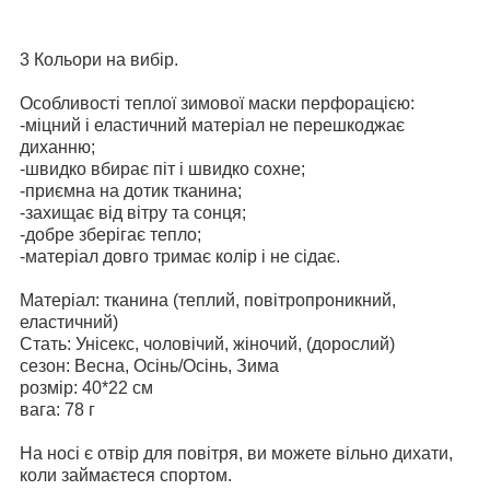
3 Кольори на вибір.
Особливості теплої зимової маски перфорацією:
-міцний і еластичний матеріал не перешкоджає
диханню;
-швидко вбирає піт і швидко сохне;
-приємна на дотик тканина;
-захищає від вітру та сонця;
-добре зберігає тепло;
-матеріал довго тримає колір і не сідає.
Матеріал: тканина (теплий, повітропроникний,
еластичний)
Стать: Унісекс, чоловічий, жіночий, (дорослий)
сезон: Весна, Осінь/Осінь, Зима
розмір: 40*22 см
вага: 78 г
На носі є отвір для повітря, ви можете вільно дихати,
коли займаєтеся спортом.