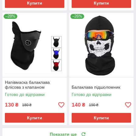
Купити
Купити
–28%
–26%
Напівмаска балаклава
флісова з клапаном
Балаклава підшоломник
Готово до відправки
Готово до відправки
130
140
₴
₴
180 ₴
190 ₴
Купити
Купити
Показати ще