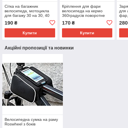
Сітка на багажник
Кріплення для фари
Заря
велосипеда, мотоцикла
велосипеда на кермо
для 
для багажу 30 на 30, 40
360градусів поворотне
фар,
на 40 см
190
170
280
₴
₴
Купити
Купити
Акційні пропозиції та новинки
Велосипедна сумка на раму
Roswheel з боків