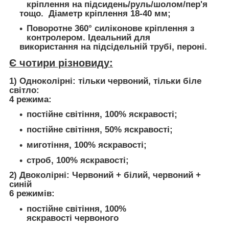
кріплення на підсидень/руль/шолом/пер'я
тощо. Діаметр кріплення 18-40 мм;
Поворотне 360° силіконове кріплення з
контролером. Ідеальний для
використання на підсідельній трубі, пероні.
Є чотири різновиду:
1) Одноколірні: тільки червоний, тільки біле
світло:
4 режима:
постійне світіння, 100% яскравості;
постійне світіння, 50% яскравості;
миготіння, 100% яскравості;
строб, 100% яскравості;
2) Двоколірні: Червоний + білий, червоний +
синій
6 режимів:
постійне світіння, 100%
яскравості червоного