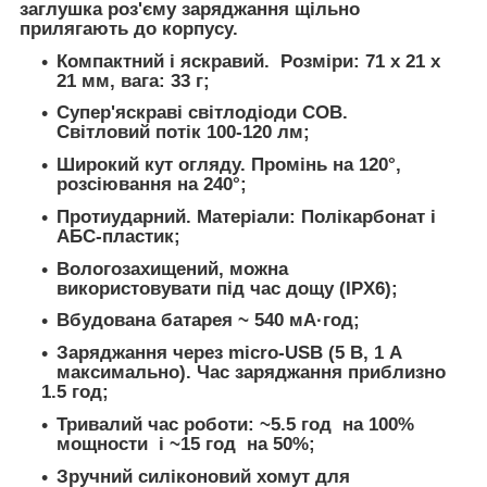
заглушка роз'єму заряджання щільно
прилягають до корпусу.
Компактний і яскравий. Розміри: 71 х 21 х
21 мм, вага: 33 г;
Супер'яскраві світлодіоди COB.
Світловий потік 100-120 лм;
Широкий кут огляду. Промінь на 120°,
розсіювання на 240°;
Протиударний. Матеріали: Полікарбонат і
АБС-пластик;
Вологозахищений, можна
використовувати під час дощу (IPX6);
Вбудована батарея ~ 540 мА·год;
Заряджання через micro-USB (5 В, 1 А
максимально). Час заряджання приблизно
1.5 год;
Тривалий час роботи: ~5.5 год на 100%
мощности і ~15 год на 50%;
Зручний силіконовий хомут для