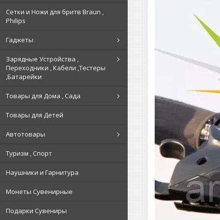
Сетки и Ножи для бритв Braun ,
Philips
Гаджеты
Зарядные Устройства ,
Переходники , Кабели ,Тестеры
,Батарейки
Товары для Дома , Сада
Товары для Детей
Автотовары
Туризм , Спорт
Наушники и Гарнитура
Монеты Сувенирные
Подарки Сувениры