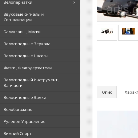
Велоперчатки
Звуковые сигналы и
Сигнализации
Балаклавы , Маски
Велосипедные Зеркала
Велосипедные Насосы
Фляги , Флягодержатели
Велосипедный Инструмент ,
Запчасти
Опис
Харак
Велосипедные Замки
Велобагажник
Рулевое Управление
Зимний Спорт