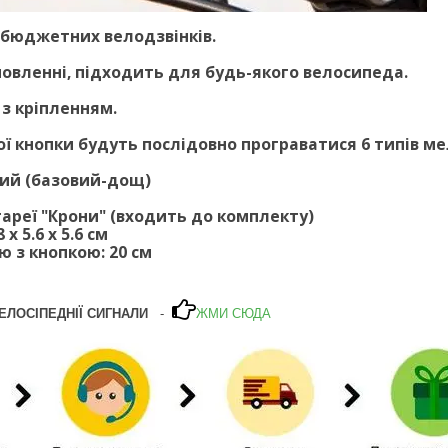
 бюджетних велодзвінків.
новленні, підходить для будь-якого велосипеда.
 з кріпленням.
ої кнопки будуть послідовно програватися 6 типів м
ий (базовий-дощ)
ареї "Крони" (входить до комплекту)
 х 5.6 х 5.6 см
 з кнопкою: 20 см
ЕЛОСІПЕДНІЇ СИГНАЛИ
-
ЖМИ СЮДА