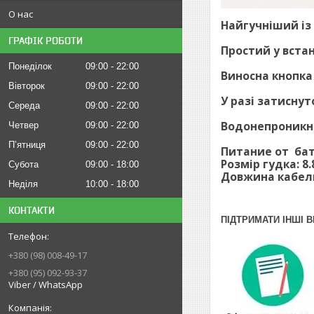
О нас
Найгучніший із
ГРАФІК РОБОТИ
Простий у вста
Понеділок
09:00
22:00
Виносна кнопка
Вівторок
09:00
22:00
У разі затиснут
Середа
09:00
22:00
Водонепроникн
Четвер
09:00
22:00
Пʼятниця
09:00
22:00
Питание от бат
Розмір гудка: 8.8
Субота
09:00
18:00
Довжина кабелю
Неділя
10:00
18:00
КОНТАКТИ
ПІДТРИМАТИ ІНШІ В
+380 (98) 008-49-17
+380 (95) 092-93-37
Viber / WhatsApp