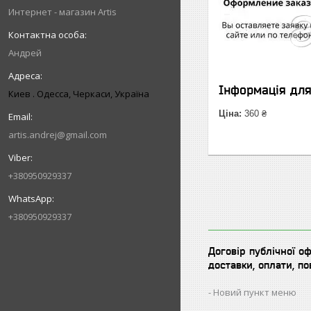
Интернет - магазин Artis
Андрей
Інформація дл
Киев . Одесса, Черкаси, Україна
Ціна:
360 ₴
artis.andrej@gmail.com
+380950929337
+380950929337
Договір публічної о
доставки, оплати, п
Новий пункт меню