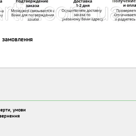
я замовлення
ферти, умови
овернення