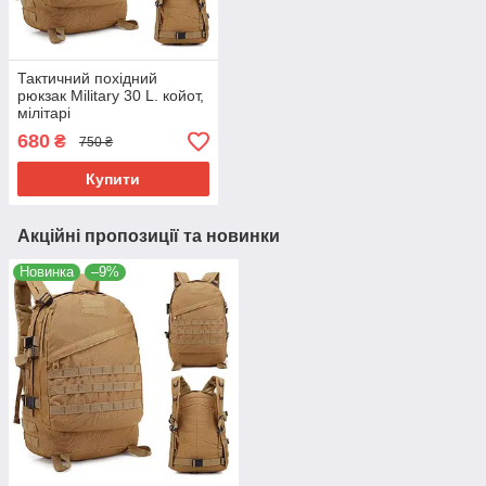
Тактичний похідний
рюкзак Military 30 L. койот,
мілітарі
680
₴
750 ₴
Купити
Акційні пропозиції та новинки
Новинка
–9%