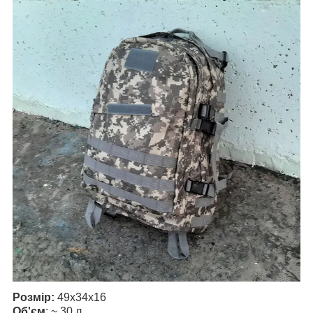
Розмір:
49x34x16
Об'єм
: ~ 30 л