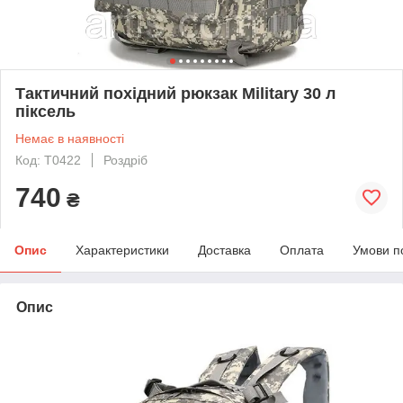
Тактичний похідний рюкзак Military 30 л
піксель
Немає в наявності
Код: T0422
Роздріб
740
₴
Опис
Характеристики
Доставка
Оплата
Умови п
Опис