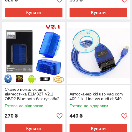
Купити
Купити
Сканер помилок авто
діагностика ELM327 V2.1
Автосканер kkl usb vag com
OBD2 Bluetooth блютуз обд2
409.1 k–Line vw audi ch340
Готово до відправки
Готово до відправки
270
440
₴
₴
Купити
Купити