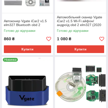
Aвтомобільний сканер Vgate
Aвтоконер Vgate iCаr2 v1.5
iCar2 v1.5 Wi-Fi айфон/
elm327 Bluetooth obd 2
андроїд obd 2 elm327 (2020
г)
Готово до відправки
Готово до відправки
860
1 080
₴
₴
Купити
Купити
Новинка