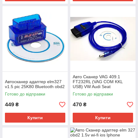
Авто Сканер VAG 409.1
Автосканер адаптер elm327
FT232RL (VAG COM KKL
v1.5 pic 25K80 Bluetooth obd2
USB) VW Audi Seat
Діагностичний адаптер
Готово до відправки
Готово до відправки
449
470
₴
₴
Купити
Купити