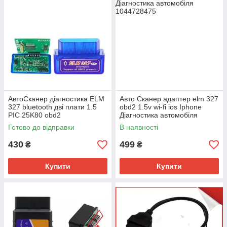
АвтоСканер діагностика ELM
Авто Сканер адаптер elm 327
327 bluetooth дві плати 1.5
obd2 1.5v wi-fi ios Iphone
PIC 25K80 obd2
Діагностика автомобіля
Готово до відправки
В наявності
430
499
₴
₴
Купити
Купити