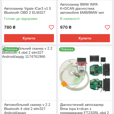
Автосканер BMW INPA
Aвтосканер Vgatе iCаr3 v1.5
K+DCAN діагностика
Bluetooth OBD 2 ELM327
автомобіля БМВ/BMW чип
FT232RL
Готово до відправки
В наявності
780
970
₴
₴
Купити
Купити
Новинка
Новинка
Aвтомобільний сканер v 2.2
Діагностичний автосканер
Bluetooth 4 obd 2 elm327
Bmw inpa k+dcan з
Android/аqajy
перемикачем FT232RL obd 2