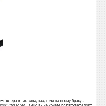
мп'ютера в тих випадках, коли на ньому бракує
ож у тому разі, якщо ви не хочете розхитувати порт