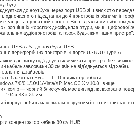
утбуці.
днується до ноутбука через порт USB зі швидкістю передава
ть одночасного під'єднання до 4 пристроїв із різними інте
е місце та приватний простір. Він є ідеальним вибором для
к, зовнішніх жорстких дисків, клавіатури, миші, цифрової
канальних аудіопристроїв, а також будь-яких інших пристро
нання USB-хаба до ноутбука: USB.
нання периферійних пристроїв: 4 порти USB 3.0 Type-A.
аміни дає змогу під'єднувати/вимикати пристрої без вимкне
й кабель завдовжки 30 см (він не від'єднується від хаба).
новлення драйверів.
ера є блакитна смуга — LED-індикатор роботи.
dows 7/8/8.1/10/11/Vista/XP, Mac OS X v.10.8 і вище.
ик, колір — чорний блискучий, має вигляд як лакована пове
— 104 х 38 х 24 мм.
ний корпус робить максимально зручним його використання в
а
орти концентратор кабель 30 см HUB