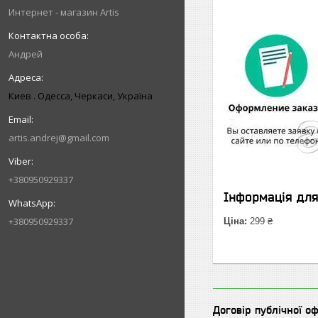
Интернет - магазин Artis
Андрей
Киев . Одесса, Черкаси, Україна
artis.andrej@gmail.com
+380950929337
Інформація дл
+380950929337
Ціна:
299 ₴
Договір публічної о