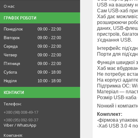
USB на вашому но
О нас
Сам USB-хаб приє
Хаб дає можливіс
ГРАФІК РОБОТИ
розширюючи робоч
даних, USB-флешо
Понеділок
09:00
22:00
пристроїв, багато
Вівторок
09:00
22:00
з'єднання USB.
Середа
09:00
22:00
Інтерфейс під'єд
Порти для під'єд
Четвер
09:00
22:00
Функція швидкої з
Пʼятниця
09:00
22:00
Хаб має вбудовани
Субота
09:00
18:00
Не потребує вста
На корпусі адапт
Неділя
10:00
18:00
Підтримка ОС: Win
Матеріал — пласт
КОНТАКТИ
Розмір USB-хаба 
Nонкий і компакт
+380 (98) 008-49-17
Комплект:
+380 (95) 092-93-37
-фірмова упаковк
Viber / WhatsApp
-Хаб USB 3.0 4 п