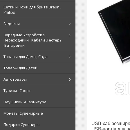
Сетки и Ножи для бритв Braun ,
Philips
Гаджеты
Зарядные Устройства ,
Переходники , Кабели ,Тестеры
,Батарейки
Товары для Дома , Сада
Товары для Детей
Автотовары
Туризм , Спорт
Наушники и Гарнитура
Монеты Сувенирные
USB-хаб розширює
Подарки Сувениры
USB-портів для пе