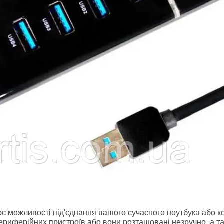
 можливості під'єднання вашого сучасного ноутбука або ко
риферійних пристроїв або вони розташовані незручно, а так