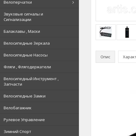
Велоперчатки
Звуковые сигналы и
Сигнализации
Балаклавы , Маски
Велосипедные Зеркала
Велосипедные Насосы
Опис
Харак
Фляги , Флягодержатели
Велосипедный Инструмент ,
Запчасти
Велосипедные Замки
Велобагажник
Рулевое Управление
Зимний Спорт