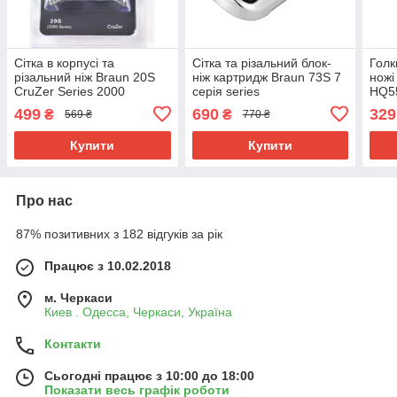
Сітка в корпусі та
Сітка та різальний блок-
Голк
різальний ніж Braun 20S
ніж картридж Braun 73S 7
ножі
CruZer Series 2000
серія series
HQ5
Комп
499
690
329
₴
₴
569 ₴
770 ₴
Купити
Купити
Про нас
87% позитивних з 182 відгуків за рік
Працює з 10.02.2018
м. Черкаси
Киев . Одесса, Черкаси, Україна
Контакти
Сьогодні працює з 10:00 до 18:00
Показати весь графік роботи