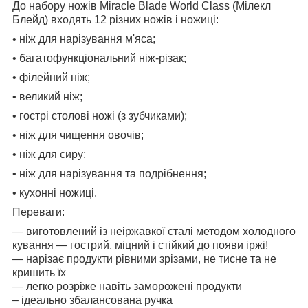
До набору ножів Miracle Blade World Class (Мілекл
Блейд) входять 12 різних ножів і ножиці:
• ніж для нарізування м'яса;
• багатофункціональний ніж-різак;
• філейний ніж;
• великий ніж;
• гострі столові ножі (з зубчиками);
• ніж для чищення овочів;
• ніж для сиру;
• ніж для нарізування та подрібнення;
• кухонні ножиці.
Переваги:
— виготовлений із неіржавкої сталі методом холодного
кування — гострий, міцний і стійкий до появи іржі!
— нарізає продукти рівними зрізами, не тисне та не
кришить їх
— легко розріже навіть заморожені продукти
– ідеально збалансована ручка